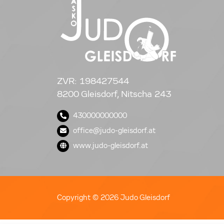
ZVR: 198427544
8200 Gleisdorf, Nitscha 243
430000000000
office@judo-gleisdorf.at
www.judo-gleisdorf.at
Copyright © 2026 Judo Gleisdorf