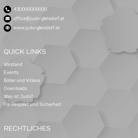
430000000000
office@judo-gleisdorf.at
www.judo-gleisdorf.at
QUICK LINKS
Vorstand
Events
Bilder und Videos
Downloads
Was ist Judo?
Für Respekt und Sicherheit
RECHTLICHES