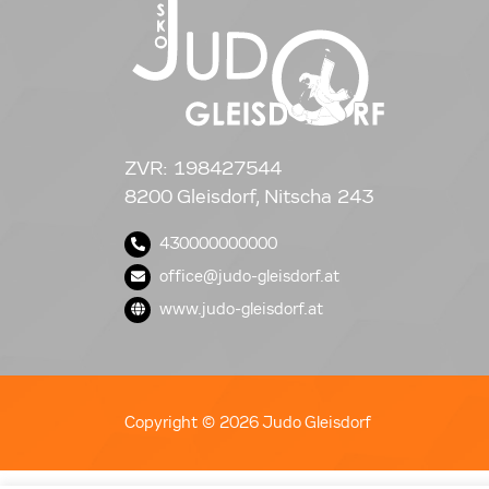
ZVR: 198427544
8200 Gleisdorf, Nitscha 243
430000000000
office@judo-gleisdorf.at
www.judo-gleisdorf.at
Copyright © 2026 Judo Gleisdorf