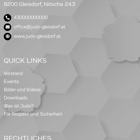
8200 Gleisdorf, Nitscha 243
430000000000
office@judo-gleisdorf.at
www.judo-gleisdorf.at
QUICK LINKS
Vorstand
Events
Bilder und Videos
Downloads
Was ist Judo?
Für Respekt und Sicherheit
RECHTLICHES