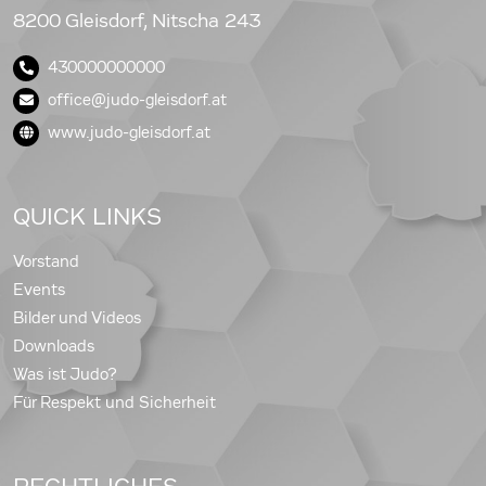
8200 Gleisdorf, Nitscha 243
430000000000
office@judo-gleisdorf.at
www.judo-gleisdorf.at
QUICK LINKS
Vorstand
Events
Bilder und Videos
Downloads
Was ist Judo?
Für Respekt und Sicherheit