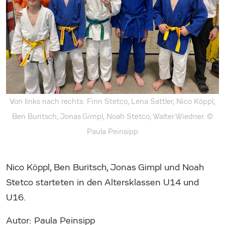
Von links nach rechts: Finn Stetco, Lena Sattler, Nico Köppl,
Ben Buritsch, Jonas Gimpl, Noah Stetco, Walter Wiedner.
©
Paula Peinsipp
Nico Köppl, Ben Buritsch, Jonas Gimpl und Noah
Stetco starteten in den Altersklassen U14 und
U16.
Autor: Paula Peinsipp