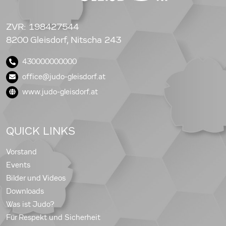
ZVR: 198427544
8200 Gleisdorf, Nitscha 243
430000000000
office@judo-gleisdorf.at
www.judo-gleisdorf.at
QUICK LINKS
Vorstand
Events
Bilder und Videos
Downloads
Was ist Judo?
Für Respekt und Sicherheit